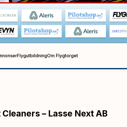
annonser
Flygutbildning
Om Flygtorget
t Cleaners – Lasse Next AB