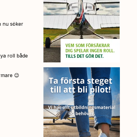
ch nu söker
nya roll både
ärmare 😉