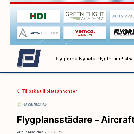
Flygtorget
Nyheter
Flygforum
Plats
Tillbaka till
platsannonser
Flygplansstädare – Aircraf
Publicerad den 7 juli 2026