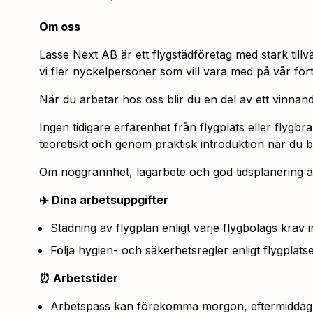
Om oss
Lasse Next AB är ett flygstädföretag med stark tillv
vi fler nyckelpersoner som vill vara med på vår fort
När du arbetar hos oss blir du en del av ett vinnande
Ingen tidigare erfarenhet från flygplats eller flygb
teoretiskt och genom praktisk introduktion när du b
Om noggrannhet, lagarbete och god tidsplanering är 
✈️
Dina arbetsuppgifter
Städning av flygplan enligt varje flygbolags krav 
Följa hygien- och säkerhetsregler enligt flygpla
⏰
Arbetstider
Arbetspass kan förekomma morgon, eftermiddag e