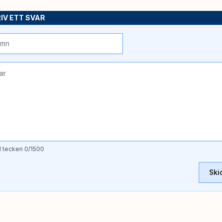
IV ETT SVAR
l tecken
0
/1500
Ski