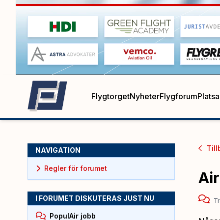
Flygtorget
Nyheter
Flygforum
Plats
Till
NAVIGATION
Regler för forumet
Ai
I FORUMET DISKUTERAS JUST NU
Tr
PopulAir jobb