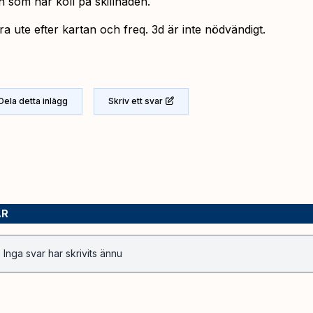
 som har koll på skillnaden.
ra ute efter kartan och freq. 3d är inte nödvändigt.
Dela detta inlägg
Skriv ett svar
AR
Inga svar har skrivits ännu