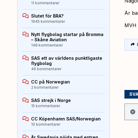
Någon
11 kommentarer
Är ba
Slutet för BRA?
1945 kommentarer
MVH
Nytt flygbolag startar på Bromma
– Skåne Aviation
148 kommentarer
SAS ett av världens punktligaste
flygbolag
46 kommentarer
CC på Norwegian
2 kommentarer
SV
SAS strejk i Norge
15 kommentarer
CC Köpenhamn SAS/Norwegian
10 kommentarer
Är Swedavia nöjda med entren