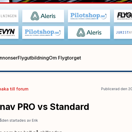
annonser
Flygutbildning
Om Flygtorget
baka till
forum
Publicerad
den
2
rnav PRO vs Standard
åden startades
av
Erik