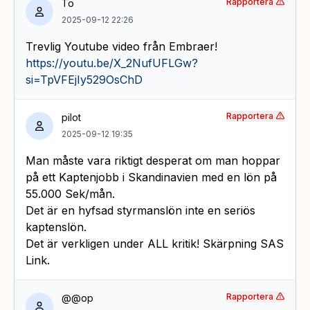
Rapportera
To
2025-09-12 22:26
Trevlig Youtube video från Embraer!
https://youtu.be/X_2NufUFLGw?
si=TpVFEjIy529OsChD
Rapportera
pilot
2025-09-12 19:35
Man måste vara riktigt desperat om man hoppar
på ett Kaptenjobb i Skandinavien med en lön på
55.000 Sek/mån.
Det är en hyfsad styrmanslön inte en seriös
kaptenslön.
Det är verkligen under ALL kritik! Skärpning SAS
Link.
Rapportera
@@op