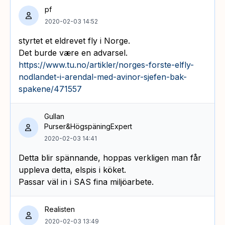
pf
2020-02-03 14:52
styrtet et eldrevet fly i Norge.
Det burde være en advarsel.
https://www.tu.no/artikler/norges-forste-elfly-
nodlandet-i-arendal-med-avinor-sjefen-bak-
spakene/471557
Gullan
Purser&HögspäningExpert
2020-02-03 14:41
Detta blir spännande, hoppas verkligen man får
uppleva detta, elspis i köket.
Passar väl in i SAS fina miljöarbete.
Realisten
2020-02-03 13:49