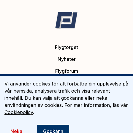
Flygtorget
Nyheter
Flygforum
Platsannonser
Vi använder cookies för att förbättra din upplevelse på
vår hemsida, analysera trafik och visa relevant
Flygutbildning
innehåll. Du kan välja att godkänna eller neka
användningen av cookies. För mer information, läs vår
Om Flygtorget
Cookiepolicy
.
©
2026
Flygtorget AB
Neka
Godkänn