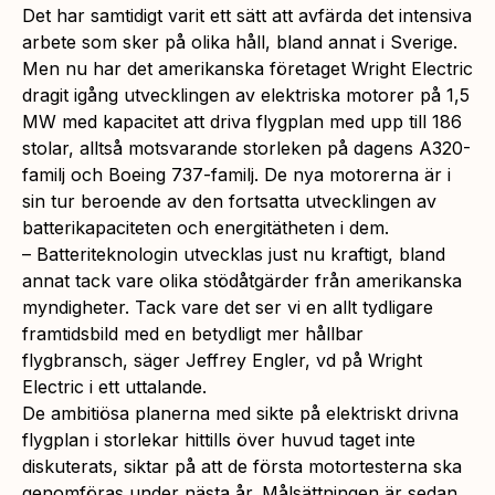
Det har samtidigt varit ett sätt att avfärda det intensiva
arbete som sker på olika håll, bland annat i Sverige.
Men nu har det amerikanska företaget Wright Electric
dragit igång utvecklingen av elektriska motorer på 1,5
MW med kapacitet att driva flygplan med upp till 186
stolar, alltså motsvarande storleken på dagens A320-
familj och Boeing 737-familj. De nya motorerna är i
sin tur beroende av den fortsatta utvecklingen av
batterikapaciteten och energitätheten i dem.
– Batteriteknologin utvecklas just nu kraftigt, bland
annat tack vare olika stödåtgärder från amerikanska
myndigheter. Tack vare det ser vi en allt tydligare
framtidsbild med en betydligt mer hållbar
flygbransch, säger Jeffrey Engler, vd på Wright
Electric i ett uttalande.
De ambitiösa planerna med sikte på elektriskt drivna
flygplan i storlekar hittills över huvud taget inte
diskuterats, siktar på att de första motortesterna ska
genomföras under nästa år. Målsättningen är sedan