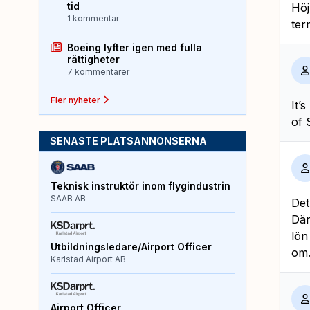
tid
Höj
1 kommentar
ter
Boeing lyfter igen med fulla
rättigheter
7 kommentarer
Fler nyheter
It’
of 
SENASTE PLATSANNONSERNA
Teknisk instruktör inom flygindustrin
SAAB AB
Det
Där
lön
Utbildningsledare/Airport Officer
om
Karlstad Airport AB
Airport Officer