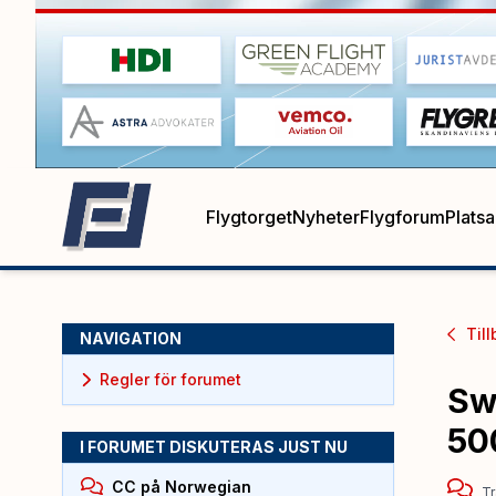
Flygtorget
Nyheter
Flygforum
Plats
Till
NAVIGATION
Regler för forumet
Sw
50
I FORUMET DISKUTERAS JUST NU
CC på Norwegian
Tr