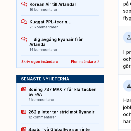
på 
Korean Air till Arlanda!
16 kommentarer
sop
fly
Kuggat PPL-teorin…
25 kommentarer
Tidig avgång Ryanair från
Arlanda
14 kommentarer
I p
och
Skriv egen insändare
Fler insändare
gör
SENASTE NYHETERNA
Boeing 737 MAX 7 får klartecken
av FAA
2 kommentarer
Han
job
262 piloter tar strid mot Ryanair
och
12 kommentarer
har
Saab: Två GlobalEye som inte