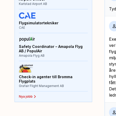
Karlstad Airport AB
Tyd
Flygsimulatortekniker
CAE
Exe
ver
Safety Coordinator – Amapola Flyg
AB / PopulAir
fly
Amapola Flyg AB
mil
sty
åre
hyl
Check-in agenter till Bromma
Flygplats
fåt
Grafair Flight Management AB
Det
led
Nya jobb