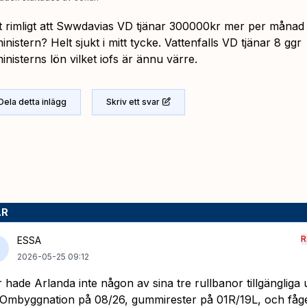
t rimligt att Swwdavias VD tjänar 300000kr mer per månad
inistern? Helt sjukt i mitt tycke. Vattenfalls VD tjänar 8 ggr
inisterns lön vilket iofs är ännu värre.
Dela detta inlägg
Skriv ett svar
AR
R
ESSA
2026-05-25 09:12
r hade Arlanda inte någon av sina tre rullbanor tillgängliga
. Ombyggnation på 08/26, gummirester på 01R/19L, och fågel