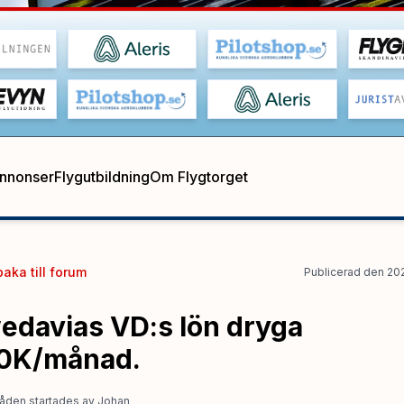
annonser
Flygutbildning
Om Flygtorget
baka till
forum
Publicerad
den
20
edavias VD:s lön dryga
0K/månad.
åden startades
av
Johan