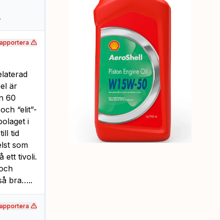
…
apportera
elaterad
el är
än 60
ch “elit”-
bolaget i
ll tid
elst som
ett tivoli.
 och
så bra…..
apportera