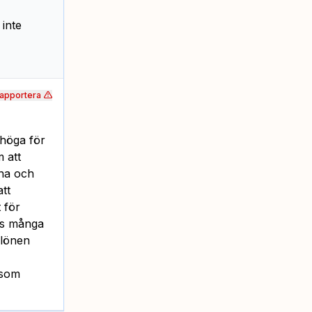
 inte
apportera
 höga för
m att
rna och
att
 för
nas många
 lönen
 som