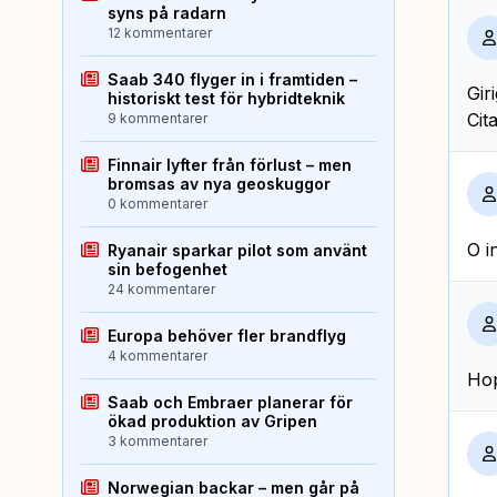
syns på radarn
12 kommentarer
Saab 340 flyger in i framtiden –
Gir
historiskt test för hybridteknik
Cit
9 kommentarer
Finnair lyfter från förlust – men
bromsas av nya geoskuggor
0 kommentarer
O i
Ryanair sparkar pilot som använt
sin befogenhet
24 kommentarer
Europa behöver fler brandflyg
4 kommentarer
Hop
Saab och Embraer planerar för
ökad produktion av Gripen
3 kommentarer
Norwegian backar – men går på