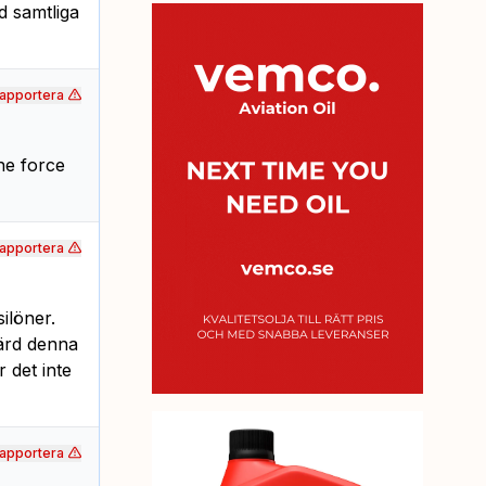
d samtliga
apportera
the force
apportera
ilöner.
värd denna
 det inte
apportera