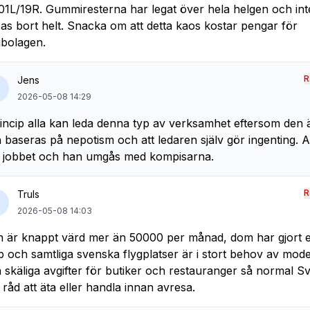
01L/19R. Gummiresterna har legat över hela helgen och in
as bort helt. Snacka om att detta kaos kostar pengar för
gbolagen.
R
Jens
2026-05-08 14:29
rincip alla kan leda denna typ av verksamhet eftersom den 
 baseras på nepotism och att ledaren själv gör ingenting. A
 jobbet och han umgås med kompisarna.
R
Truls
2026-05-08 14:03
 är knappt värd mer än 50000 per månad, dom har gjort et
b och samtliga svenska flygplatser är i stort behov av mode
 skäliga avgifter för butiker och restauranger så normal 
 råd att äta eller handla innan avresa.