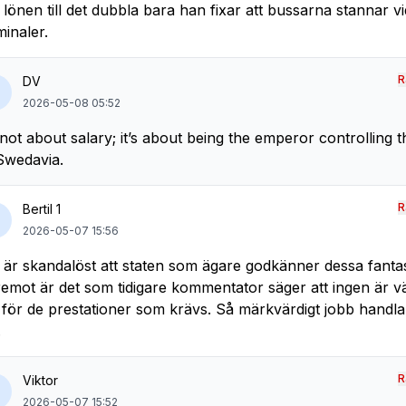
 lönen till det dubbla bara han fixar att bussarna stannar vi
minaler.
R
DV
2026-05-08 05:52
s not about salary; it’s about being the emperor controlling 
Swedavia.
R
Bertil 1
2026-05-07 15:56
 är skandalöst att staten som ägare godkänner dessa fantas
emot är det som tidigare kommentator säger att ingen är 
 för de prestationer som krävs. Så märkvärdigt jobb handlar
.
R
Viktor
2026-05-07 15:52