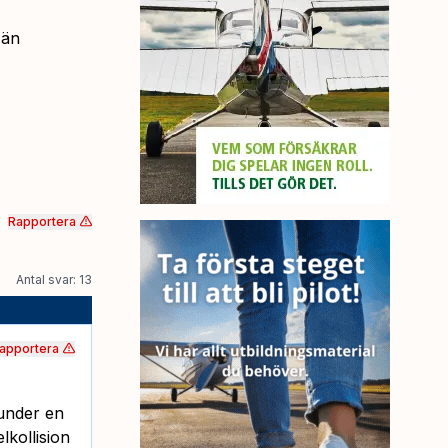
 än
Rapportera
Antal svar: 13
apportera
 under en
kollision