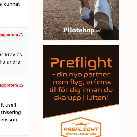
te kunnat
apportera
är kravlös
lla andra
apportera
t uselt
rnisering
Svensson