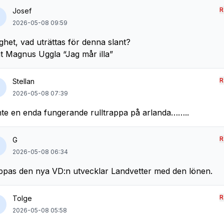
R
Josef
2026-05-08 09:59
ighet, vad uträttas för denna slant?
at Magnus Uggla “Jag mår illa”
R
Stellan
2026-05-08 07:39
nte en enda fungerande rulltrappa på arlanda……..
R
G
2026-05-08 06:34
pas den nya VD:n utvecklar Landvetter med den lönen.
R
Tolge
2026-05-08 05:58