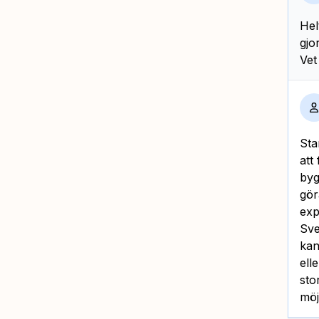
Hel
gjo
Vet
Sta
att
byg
gör
exp
Sve
kan
ell
sto
möj