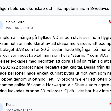
ligen belönas okunskap och inkompetens inom Swedavia
R
Sölve Borg
2026-05-07 14:48
mplen är många på hyllade VD:ar och styrelser inom flygr
ksamhet som inte klarat av att skapa mervärden. Ett exemp
gbolaget SAS som för 20 år sedan hade tillgångar på mer 
jarder som eget kapital men som flera “stjärnor” som VD:ar o
relser lyckades med bedriften att göra så dåligt ifrån sig att 
n 2021/22 bolaget hade negativt eget kapital. Dessa från tid ti
lade personer hade enkelt kunnat bytas ut mot vem som h
t jobbet genom utlottning i ett TV-program eller i ett lotteri på 
samma gällde för gamla Norwegian Air Shuttle vars ägare
ning lyckades bränna 30 miljarder. Oj då – det här blev inte 
R
Kurtan
2026-05-07 13:27