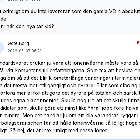
t orimligt om du inte levererar som den gamla VD:n absolut
rde.
 ni när den nya tar vid?
R
Göte Borg
2026-05-07 06:21
ndardsvaret brukar ju vara att lönenivåerna måste vara så
 få rätt kompetens till befattningarna. Som tex att besluta o
ga om så att det blir kilometerlånga vandringar i terminale
a det mesta mer otillgängligt och dyrare. Eller som elbolag 
ortera mer el för att göra det dyrare på totalen och särskilt
riges egna elabonnenter. Skulle nog tro att det skulle fin
didater som skulle göra ett minst lika ”bra” jobb före halva
er mindre. Men det handlar ju om att klia varandras ryggar i
rbolagsbranschen för att hålla lönenivåerna så löjligt höga
ligt. Så nej, det är inte rimligt med dessa löner.