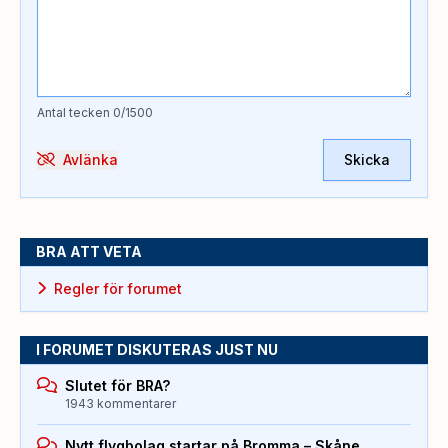
Antal tecken
0
/1500
Avlänka
Skicka
BRA ATT VETA
Regler för forumet
I FORUMET DISKUTERAS JUST NU
Slutet för BRA?
1943 kommentarer
Nytt flygbolag startar på Bromma – Skåne