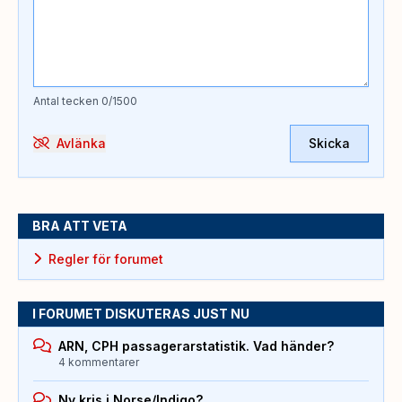
Antal tecken
0
/1500
Avlänka
Skicka
BRA ATT VETA
Regler för forumet
I FORUMET DISKUTERAS JUST NU
ARN, CPH passagerarstatistik. Vad händer?
4 kommentarer
Ny kris i Norse/Indigo?