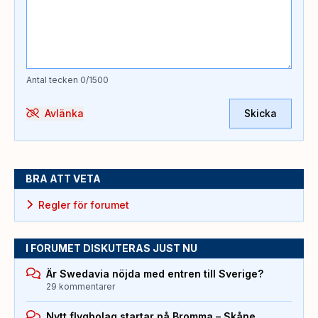
Antal tecken
0
/1500
Avlänka
Skicka
BRA ATT VETA
Regler för forumet
I FORUMET DISKUTERAS JUST NU
Är Swedavia nöjda med entren till Sverige?
29 kommentarer
Nytt flygbolag startar på Bromma – Skåne