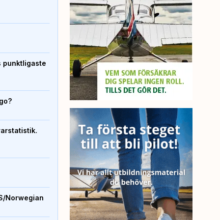
s punktligaste
igo?
rstatistik.
S/Norwegian