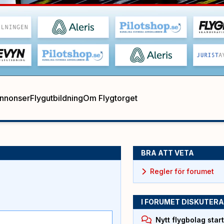
annonser
Flygutbildning
Om Flygtorget
BRA ATT VETA
Regler för forumet
I FORUMET DISKUTERA
Nytt flygbolag sta