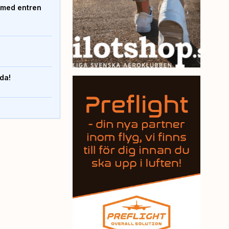
 med entren
nda!