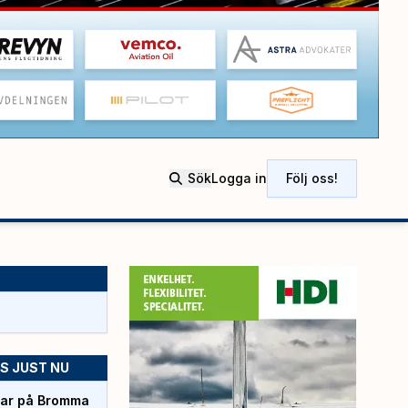
Sök
Logga in
Följ oss!
S JUST NU
rtar på Bromma