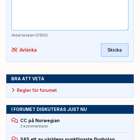
Antal tecken
0
/1500
Avlänka
Skicka
BRA ATT VETA
Regler för forumet
I FORUMET DISKUTERAS JUST NU
CC på Norwegian
2 kommentarer
SAS ett av världens punktligaste flygbolag