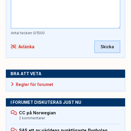
Antal tecken
0
/1500
Avlänka
Skicka
BRA ATT VETA
Regler för forumet
I FORUMET DISKUTERAS JUST NU
CC på Norwegian
2 kommentarer
SAS ett av världens punktligaste flygbolag