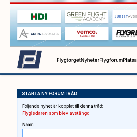
Flygtorget
Nyheter
Flygforum
Plats
STARTA NY FORUMTRÅD
Följande nyhet är kopplat till denna tråd
:
Flygledaren som blev avstängd
Namn