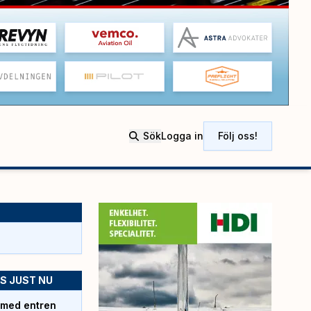
Sök
Logga in
Följ oss!
S JUST NU
 med entren