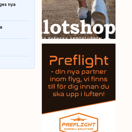
iges nya
da