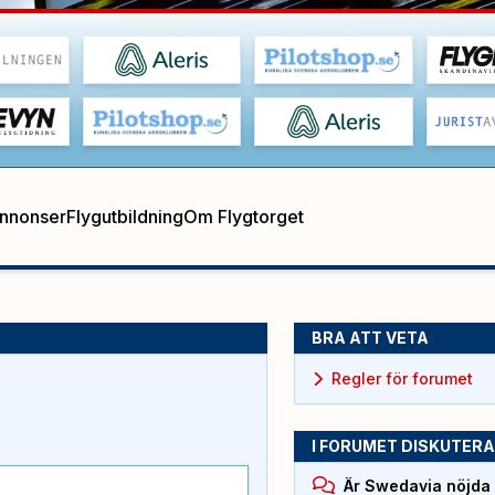
annonser
Flygutbildning
Om Flygtorget
BRA ATT VETA
Regler för forumet
I FORUMET DISKUTERA
Är Swedavia nöjda