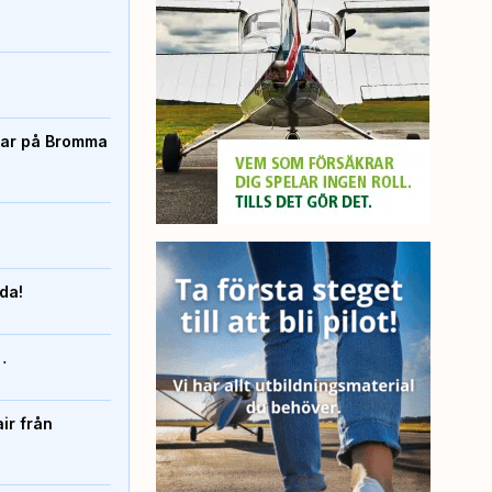
rtar på Bromma
nda!
…
ir från