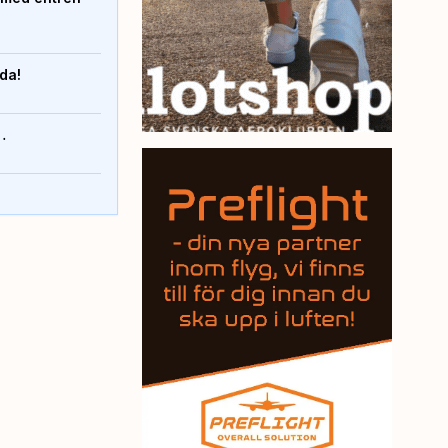
nda!
…