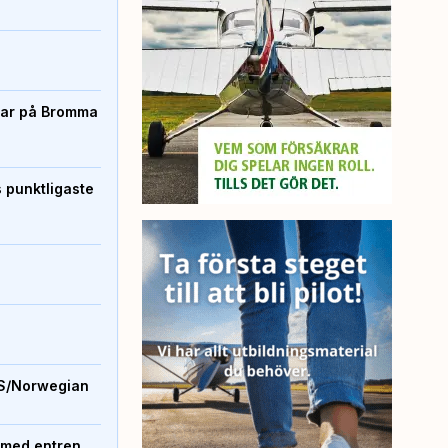
rtar på Bromma
s punktligaste
S/Norwegian
 med entren