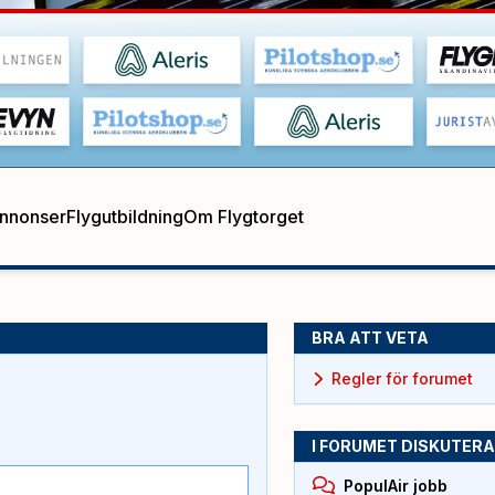
annonser
Flygutbildning
Om Flygtorget
BRA ATT VETA
Regler för forumet
I FORUMET DISKUTERA
PopulAir jobb