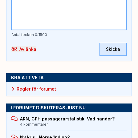
Antal tecken
0
/1500
Avlänka
Skicka
BRA ATT VETA
Regler för forumet
I FORUMET DISKUTERAS JUST NU
ARN, CPH passagerarstatistik. Vad händer?
4 kommentarer
Ny kris i Norse/Indigo?