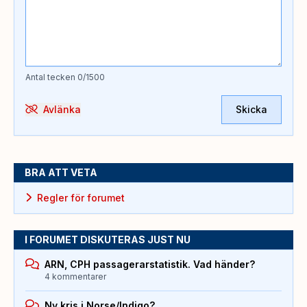
Antal tecken
0
/1500
Avlänka
Skicka
BRA ATT VETA
Regler för forumet
I FORUMET DISKUTERAS JUST NU
ARN, CPH passagerarstatistik. Vad händer?
4 kommentarer
Ny kris i Norse/Indigo?