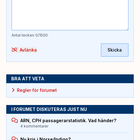
Antal tecken
0
/1500
Avlänka
Skicka
BRA ATT VETA
Regler för forumet
I FORUMET DISKUTERAS JUST NU
ARN, CPH passagerarstatistik. Vad händer?
4 kommentarer
Ny kris i Norse/Indigo?