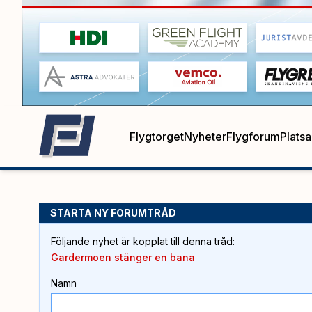
Flygtorget
Nyheter
Flygforum
Plats
STARTA NY FORUMTRÅD
Följande nyhet är kopplat till denna tråd
:
Gardermoen stänger en bana
Namn