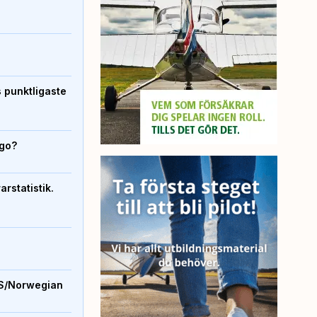
s punktligaste
igo?
rstatistik.
S/Norwegian