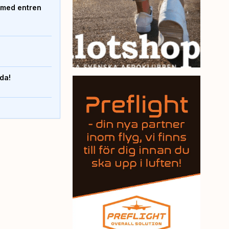
 med entren
nda!