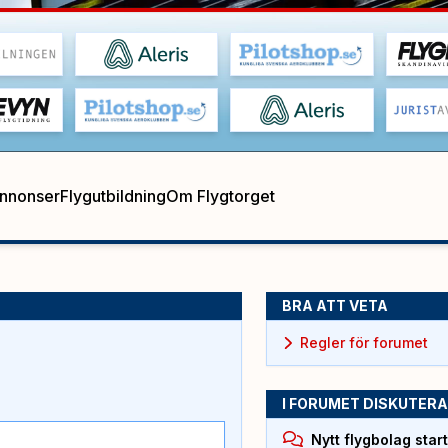
annonser
Flygutbildning
Om Flygtorget
BRA ATT VETA
Regler för forumet
I FORUMET DISKUTERA
Nytt flygbolag sta