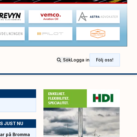
Sök
Logga in
Följ oss!
S JUST NU
rtar på Bromma