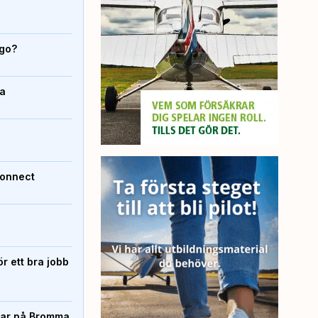
igo?
da
Connect
r ett bra jobb
rtar på Bromma