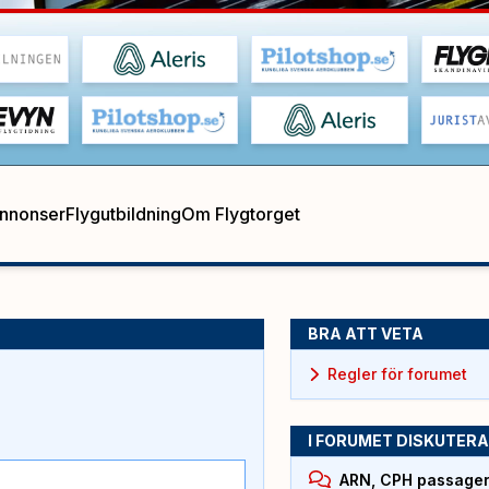
annonser
Flygutbildning
Om Flygtorget
BRA ATT VETA
Regler för forumet
I FORUMET DISKUTERA
ARN, CPH passagera