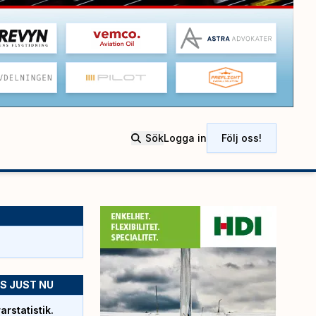
Sök
Logga in
Följ oss!
S JUST NU
rstatistik.