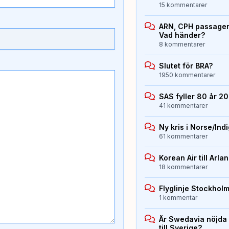
15 kommentarer
ARN, CPH passagera
Vad händer?
8 kommentarer
Slutet för BRA?
1950 kommentarer
SAS fyller 80 år 2
41 kommentarer
Ny kris i Norse/Ind
61 kommentarer
Korean Air till Arla
18 kommentarer
Flyglinje Stockholm
1 kommentar
Är Swedavia nöjda
till Sverige?