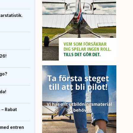
rstatistik.
026!
igo?
nda!
 – Rabat
 med entren