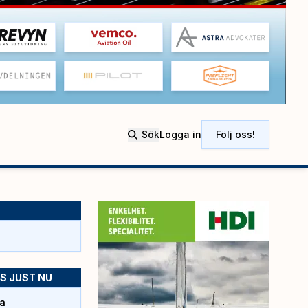
Sök
Logga in
Följ oss!
S JUST NU
da