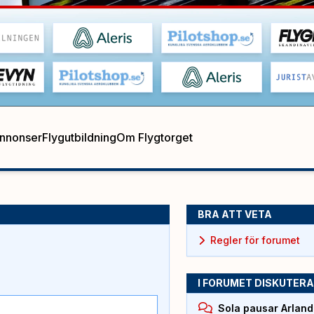
annonser
Flygutbildning
Om Flygtorget
BRA ATT VETA
Regler för forumet
I FORUMET DISKUTERA
Sola pausar Arlan