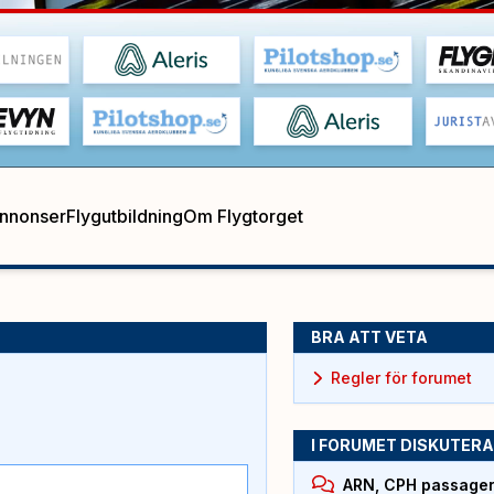
annonser
Flygutbildning
Om Flygtorget
BRA ATT VETA
Regler för forumet
I FORUMET DISKUTERA
ARN, CPH passagera