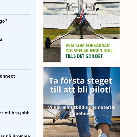
igo?
da
Connect
r ett bra jobb
rtar på Bromma