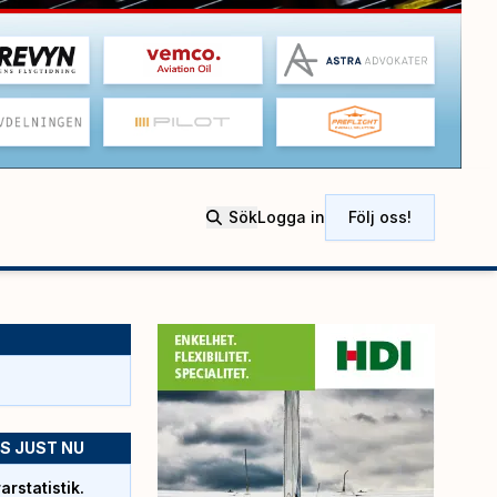
Sök
Logga in
Följ oss!
S JUST NU
rstatistik.