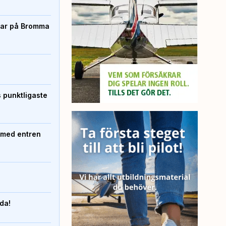
rtar på Bromma
s punktligaste
 med entren
nda!