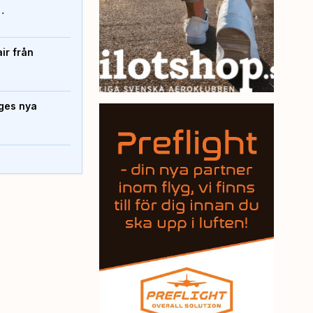
…
ir från
iges nya