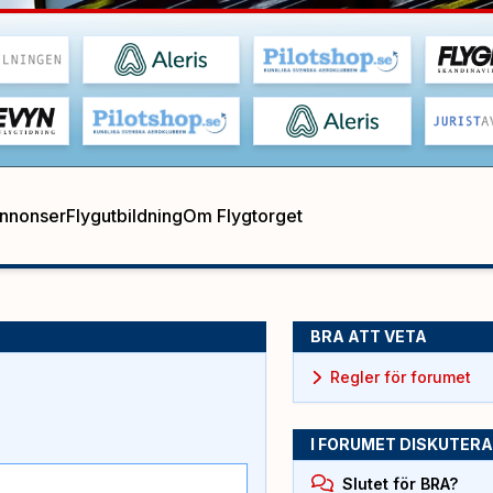
annonser
Flygutbildning
Om Flygtorget
BRA ATT VETA
Regler för forumet
I FORUMET DISKUTERA
Slutet för BRA?