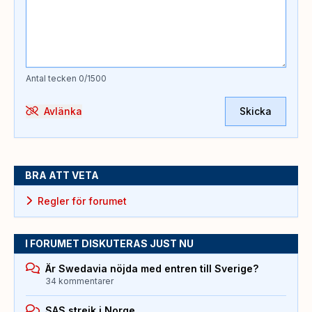
Antal tecken
0
/1500
Avlänka
Skicka
BRA ATT VETA
Regler för forumet
I FORUMET DISKUTERAS JUST NU
Är Swedavia nöjda med entren till Sverige?
34 kommentarer
SAS strejk i Norge