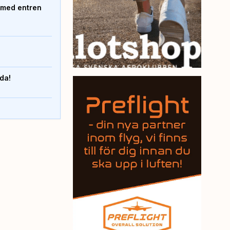
 med entren
nda!