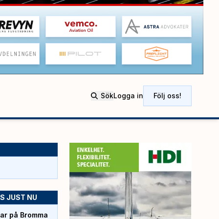
Sök
Logga in
Följ oss!
S JUST NU
rtar på Bromma