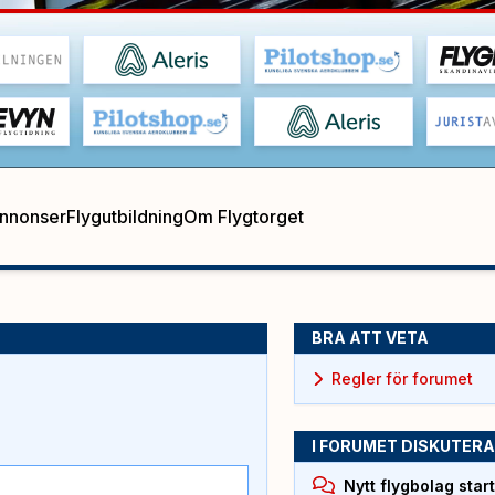
annonser
Flygutbildning
Om Flygtorget
BRA ATT VETA
Regler för forumet
I FORUMET DISKUTERA
Nytt flygbolag sta