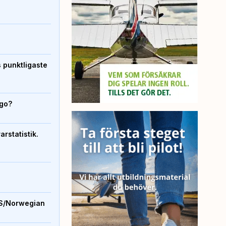
s punktligaste
igo?
rstatistik.
S/Norwegian