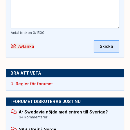
Antal tecken
0
/1500
Avlänka
Skicka
BRA ATT VETA
Regler för forumet
I FORUMET DISKUTERAS JUST NU
Är Swedavia nöjda med entren till Sverige?
34 kommentarer
SAS strejk i Norge