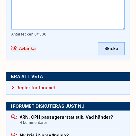
Antal tecken
0
/1500
Avlänka
Skicka
BRA ATT VETA
Regler för forumet
I FORUMET DISKUTERAS JUST NU
ARN, CPH passagerarstatistik. Vad händer?
4 kommentarer
Ny kris i Norse/Indigo?