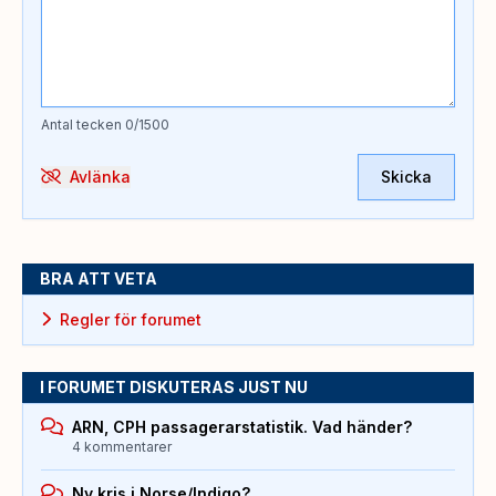
Antal tecken
0
/1500
Avlänka
Skicka
BRA ATT VETA
Regler för forumet
I FORUMET DISKUTERAS JUST NU
ARN, CPH passagerarstatistik. Vad händer?
4 kommentarer
Ny kris i Norse/Indigo?