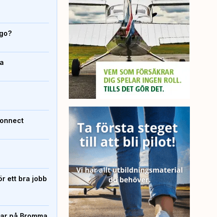
igo?
da
Connect
r ett bra jobb
rtar på Bromma