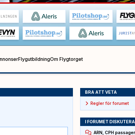
annonser
Flygutbildning
Om Flygtorget
BRA ATT VETA
Regler för forumet
I FORUMET DISKUTERA
ARN, CPH passagera