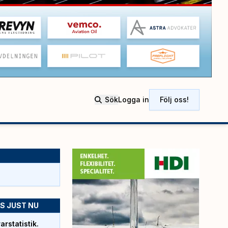
Sök
Logga in
Följ oss!
S JUST NU
rstatistik.