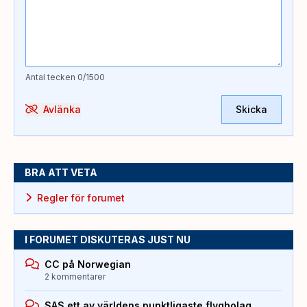
Antal tecken
0
/1500
Avlänka
Skicka
BRA ATT VETA
Regler för forumet
I FORUMET DISKUTERAS JUST NU
CC på Norwegian
2 kommentarer
SAS ett av världens punktligaste flygbolag