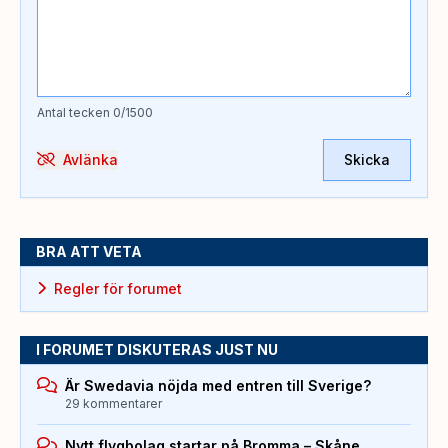
Antal tecken
0
/1500
Avlänka
Skicka
BRA ATT VETA
Regler för forumet
I FORUMET DISKUTERAS JUST NU
Är Swedavia nöjda med entren till Sverige?
29 kommentarer
Nytt flygbolag startar på Bromma – Skåne