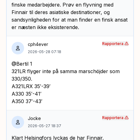
finske medarbejdere. Prøv en flyvning med
Finnair til deres asiatiske destinationer, og
sandsynligheden for at man finder en finsk ansat
er næsten ikke eksisterende.
Rapportera
cph4ever
2026-05-28 07:18
@Bertil 1
321LR flyger inte på samma marschöjder som
330/350.
A321LRX 35′-39′
A330 35′-41′
A350 37′-43′
Rapportera
Jocke
2026-05-27 18:37
Klart Helsingfors lyckas de har Finnair.