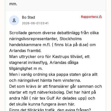
mm.
Rapportera
Bo Stad
2026-06-01 03:41
Scrollade genom diverse debattinlägg från olika
näringslivsrepresentanter, Stockholms
handelskammare m.fl. ( finns bl.a på di.se) om
Arlandas framtid.
Man uttrycker oro för Kastrups tillväxt, ett
stagnerat inrikesflyg, Arlandas dåliga
tillgänglighet m m.
Men i vanlig ordning ska pappa staten göra allt
och näringslivet hämta hem vinsterna.
Det som krävs är att finansiärer går samman och
startar ett nytt nätverksbolag. Det har hänt på
andra håll ( när tex Gulf Air delades upp) och
det skulle kunna fungera även här.
Finns det tillräcklig trafik, den eviga frågan?