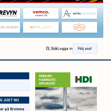
Sök
Logga in
Följ oss!
S JUST NU
rtar på Bromma