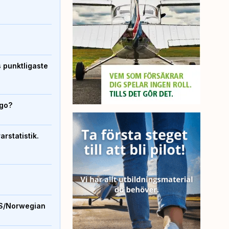
s punktligaste
igo?
rstatistik.
S/Norwegian