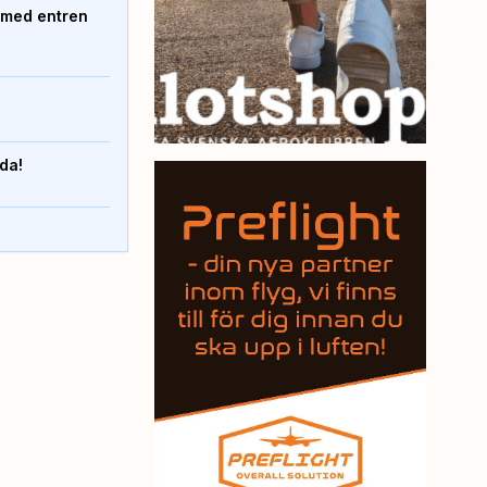
 med entren
nda!