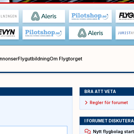
annonser
Flygutbildning
Om Flygtorget
BRA ATT VETA
Regler för forumet
I FORUMET DISKUTERA
Nytt flygbolag sta