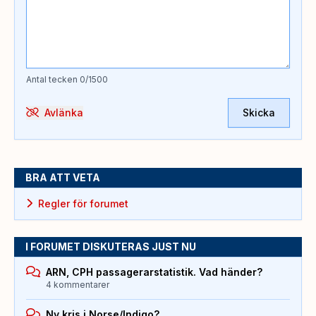
Antal tecken
0
/1500
Avlänka
Skicka
BRA ATT VETA
Regler för forumet
I FORUMET DISKUTERAS JUST NU
ARN, CPH passagerarstatistik. Vad händer?
4 kommentarer
Ny kris i Norse/Indigo?