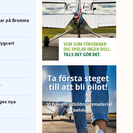
rtar på Bromma
lygcert
…
iges nya