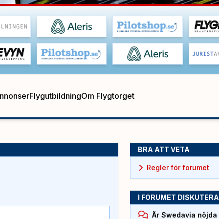
annonser
Flygutbildning
Om Flygtorget
BRA ATT VETA
Regler för forumet
I FORUMET DISKUTERA
Är Swedavia nöjda