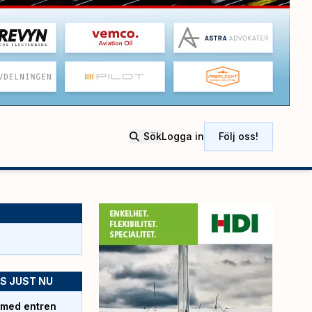
Sök
Logga in
Följ oss!
S JUST NU
 med entren