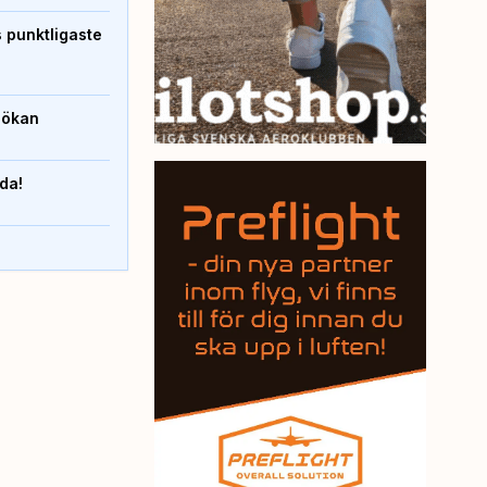
s punktligaste
sökan
nda!