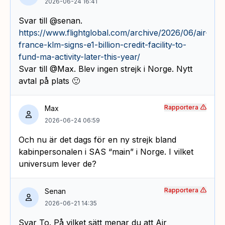
2026-06-24 16:41
Svar till @senan.
https://www.flightglobal.com/archive/2026/06/air-
france-klm-signs-e1-billion-credit-facility-to-
fund-ma-activity-later-this-year/
Svar till @Max. Blev ingen strejk i Norge. Nytt
avtal på plats 🙂
Rapportera
Max
2026-06-24 06:59
Och nu är det dags för en ny strejk bland
kabinpersonalen i SAS “main” i Norge. I vilket
universum lever de?
Rapportera
Senan
2026-06-21 14:35
Svar To. På vilket sätt menar du att Air