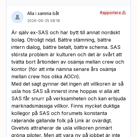
Rapportera
Alla i samma båt
2026-06-25 08:18
Är själv ex-SAS och har bytt till annat nordiskt
bolag. Otroligt nöjd. Bättre stämning, bättre
intern dialog, bättre betalt, bättre schema. SAS
största problem är kulturen och det är svårt att
tvätta bort årtionden av osämja mellan crew och
kontor (för att inte nämna senare års osämja
mellan crew hos olika AOCn).
Med det sagt gynnar det ingen att villkoren är så
usla hos SAS så innerst inne hoppas vi alla att
SAS får snurr på verksamheten och kan erbjuda
marknadsmässiga villkor. Finns mycket duktiga
kollegor på SAS och forumets konstanta
raljerande gällande folk på Link är ovärdigt.
Givetvis attraherar de usla villkoren primärt
gröna piloter. Men att vara ny på jobbet är inte