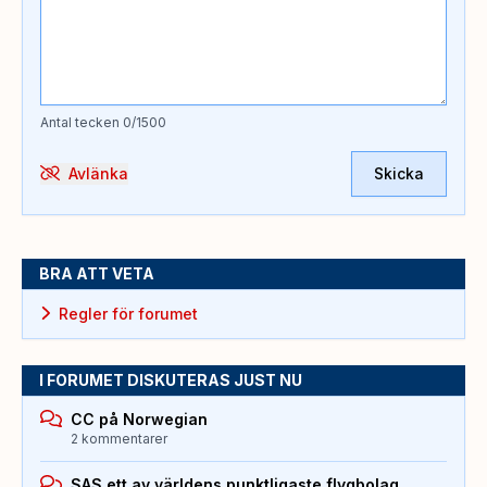
Antal tecken
0
/1500
Avlänka
Skicka
BRA ATT VETA
Regler för forumet
I FORUMET DISKUTERAS JUST NU
CC på Norwegian
2 kommentarer
SAS ett av världens punktligaste flygbolag