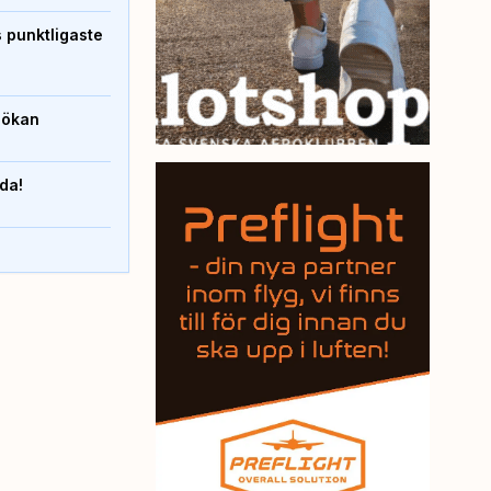
s punktligaste
sökan
nda!