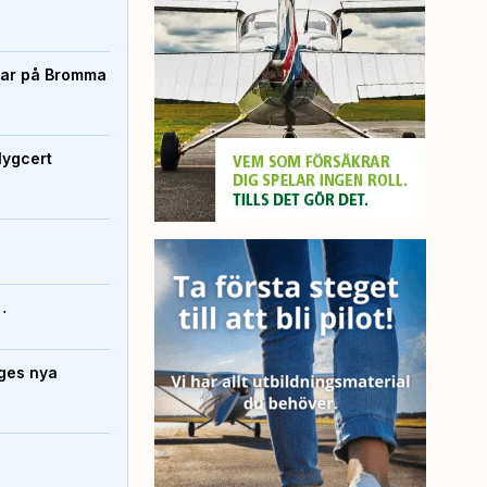
rtar på Bromma
lygcert
…
iges nya