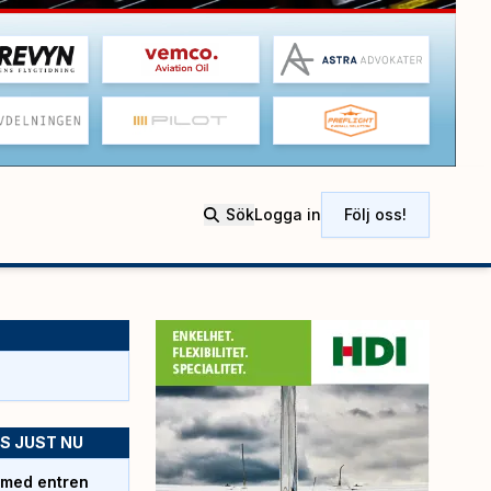
Sök
Logga in
Följ oss!
S JUST NU
 med entren