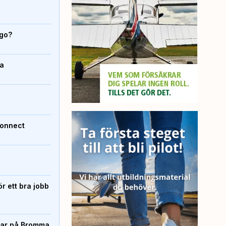
igo?
da
Connect
r ett bra jobb
rtar på Bromma