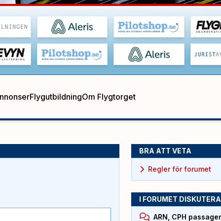
annonser
Flygutbildning
Om Flygtorget
BRA ATT VETA
Regler för forumet
I FORUMET DISKUTERA
ARN, CPH passagera