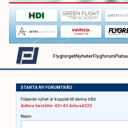
Flygtorget
Nyheter
Flygforum
Plats
STARTA NY FORUMTRÅD
Följande nyhet är kopplat till denna tråd
:
AirAsia beställer 40+40 AirbusA320
Namn