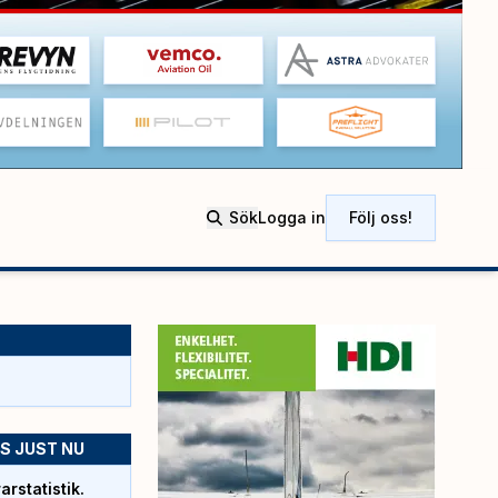
Sök
Logga in
Följ oss!
S JUST NU
rstatistik.