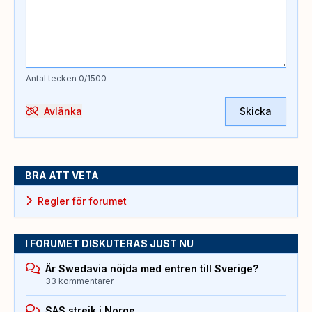
Antal tecken
0
/1500
Avlänka
Skicka
BRA ATT VETA
Regler för forumet
I FORUMET DISKUTERAS JUST NU
Är Swedavia nöjda med entren till Sverige?
33 kommentarer
SAS strejk i Norge