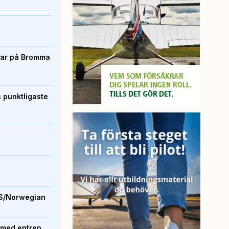
rtar på Bromma
s punktligaste
S/Norwegian
 med entren