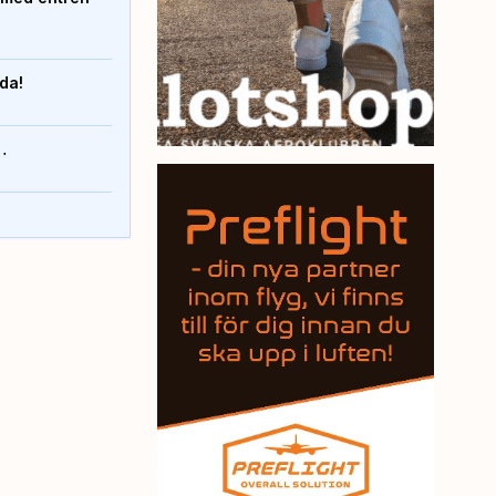
nda!
…