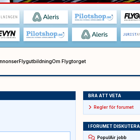
annonser
Flygutbildning
Om Flygtorget
BRA ATT VETA
Regler för forumet
I FORUMET DISKUTERA
PopulAir jobb