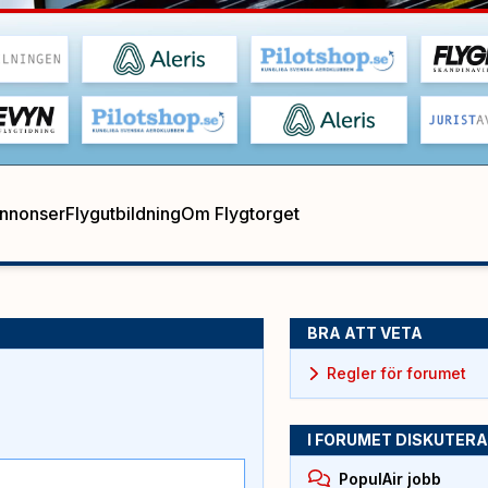
annonser
Flygutbildning
Om Flygtorget
BRA ATT VETA
Regler för forumet
I FORUMET DISKUTERA
PopulAir jobb