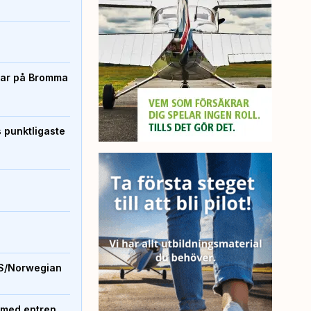
rtar på Bromma
s punktligaste
S/Norwegian
 med entren