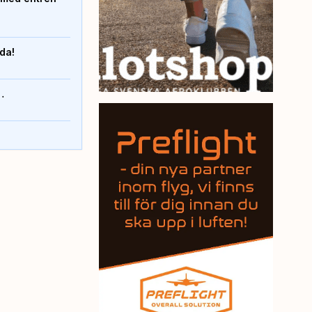
nda!
…