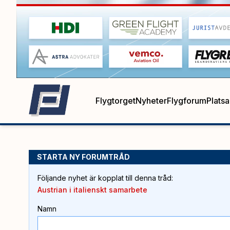
Flygtorget
Nyheter
Flygforum
Plats
STARTA NY FORUMTRÅD
Följande nyhet är kopplat till denna tråd
:
Austrian i italienskt samarbete
Namn