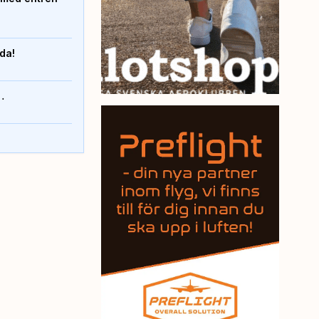
nda!
…