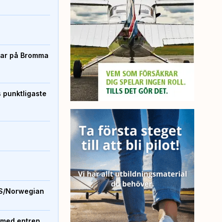
rtar på Bromma
s punktligaste
S/Norwegian
 med entren