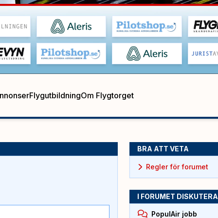
annonser
Flygutbildning
Om Flygtorget
BRA ATT VETA
Regler för forumet
I FORUMET DISKUTERA
PopulAir jobb