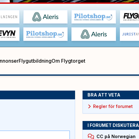
annonser
Flygutbildning
Om Flygtorget
BRA ATT VETA
Regler för forumet
I FORUMET DISKUTERA
CC på Norwegian