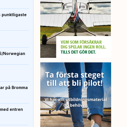
s punktligaste
S/Norwegian
rtar på Bromma
 med entren