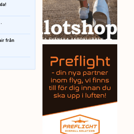
nda!
…
ir från