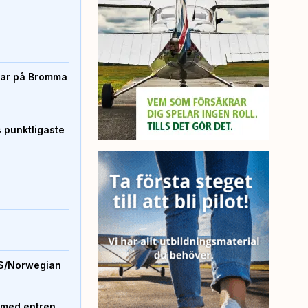
rtar på Bromma
s punktligaste
S/Norwegian
 med entren