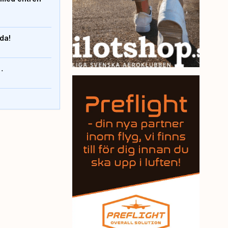
nda!
…