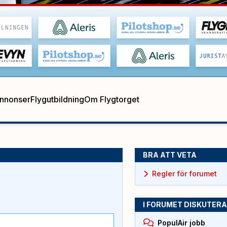
annonser
Flygutbildning
Om Flygtorget
BRA ATT VETA
Regler för forumet
I FORUMET DISKUTERA
PopulAir jobb