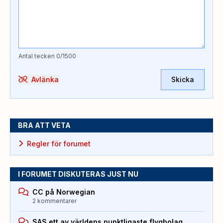
Antal tecken
0
/1500
Avlänka
Skicka
BRA ATT VETA
Regler för forumet
I FORUMET DISKUTERAS JUST NU
CC på Norwegian
2 kommentarer
SAS ett av världens punktligaste flygbolag