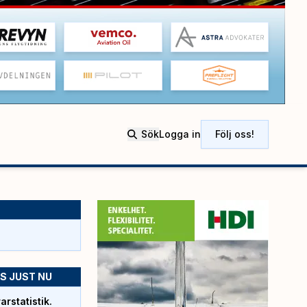
Sök
Logga in
Följ oss!
S JUST NU
rstatistik.