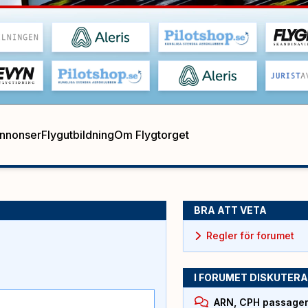
annonser
Flygutbildning
Om Flygtorget
BRA ATT VETA
Regler för forumet
I FORUMET DISKUTERA
ARN, CPH passagera