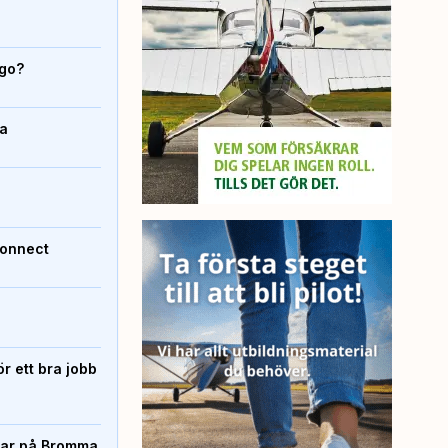
igo?
da
Connect
r ett bra jobb
rtar på Bromma