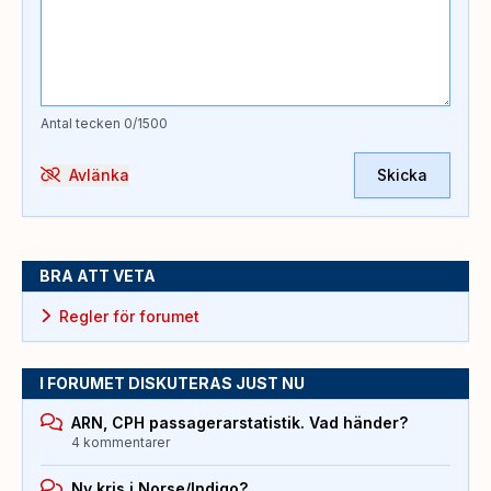
Antal tecken
0
/1500
Avlänka
Skicka
BRA ATT VETA
Regler för forumet
I FORUMET DISKUTERAS JUST NU
ARN, CPH passagerarstatistik. Vad händer?
4 kommentarer
Ny kris i Norse/Indigo?