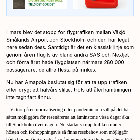
I mars blev det stopp för flygtrafiken mellan Växjö
Smålands Airport och Stockholm och den har legat
nere sedan dess. Samtidigt är det en klassisk linje som
genom åren flugits av bland andra SAS och Nextjet
och förra året hade flygplatsen närmare 280 000
passagerare, de allra flesta på inrikes.
Nu har Amapola beslutat sig för att ta upp trafiken
efter drygt ett halvårs stiltje, trots att återhämtningen
inte tagit fart ännu.
–
Vi tror på en normalisering efter pandemin och vill på det här
sättet möjliggöra för resenärerna att åtminstone vissa dagar åka
till Stockholm över dagen. Nu startar vi upp trafiken under
hösten och förhoppningsvis så finns resebehov som möjliggör
både fler avgångar och så småningom större flygplan, säger VD