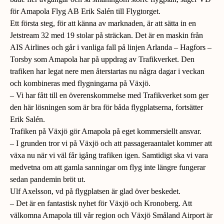
för Amapola Flyg AB Erik Salén till Flygtorget.
Ett första steg, för att känna av marknaden, är att sätta in en
Jetstream 32 med 19 stolar på sträckan. Det är en maskin från
AIS Airlines och går i vanliga fall på linjen Arlanda – Hagfors –
Torsby som Amapola har på uppdrag av Trafikverket. Den
trafiken har legat nere men återstartas nu några dagar i veckan
och kombineras med flygningarna på Växjö.
–
Vi har fått till en överenskommelse med Trafikverket som ger
den här lösningen som är bra för båda flygplatserna, fortsätter
Erik Salén.
Trafiken på Växjö gör Amapola på eget kommersiellt ansvar.
–
I grunden tror vi på Växjö och att passageraantalet kommer att
växa nu när vi väl får igång trafiken igen. Samtidigt ska vi vara
medvetna om att gamla sanningar om flyg inte längre fungerar
sedan pandemin bröt ut.
Ulf Axelsson, vd på flygplatsen är glad över beskedet.
–
Det är en fantastisk nyhet för Växjö och Kronoberg. Att
välkomna Amapola till vår region och Växjö Småland Airport är