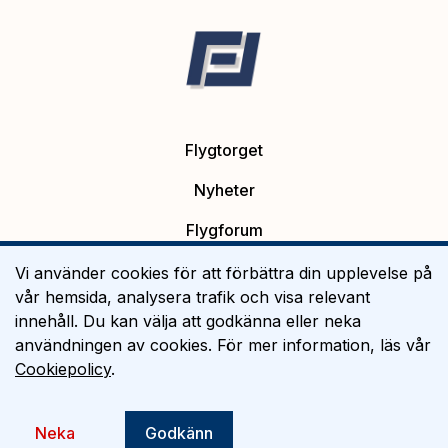
Flygtorget
Nyheter
Flygforum
Platsannonser
Vi använder cookies för att förbättra din upplevelse på
vår hemsida, analysera trafik och visa relevant
Flygutbildning
innehåll. Du kan välja att godkänna eller neka
användningen av cookies. För mer information, läs vår
Om Flygtorget
Cookiepolicy
.
©
2026
Flygtorget AB
Neka
Godkänn