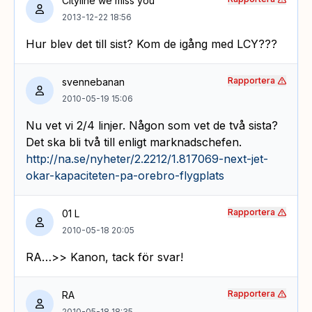
Cityline we miss you
2013-12-22 18:56
Hur blev det till sist? Kom de igång med LCY???
Rapportera
svennebanan
2010-05-19 15:06
Nu vet vi 2/4 linjer. Någon som vet de två sista?
Det ska bli två till enligt marknadschefen.
http://na.se/nyheter/2.2212/1.817069-next-jet-
okar-kapaciteten-pa-orebro-flygplats
Rapportera
01 L
2010-05-18 20:05
RA…>> Kanon, tack för svar!
Rapportera
RA
2010-05-18 18:35