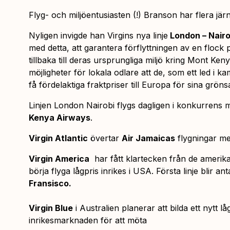
Flyg- och miljöentusiasten (!) Branson har flera järn
Nyligen invigde han Virgins nya linje
London – Nairo
med detta, att garantera förflyttningen av en flock 
tillbaka till deras ursprungliga miljö kring Mont Ke
möjligheter för lokala odlare att de, som ett led i 
få fördelaktiga fraktpriser till Europa för sina grö
Linjen London Nairobi flygs dagligen i konkurrens 
Kenya Airways
.
Virgin Atlantic
övertar
Air Jamaicas
flygningar me
Virgin America
har fått klartecken från de amerik
börja flyga lågpris inrikes i USA. Första linje blir an
Fransisco.
Virgin Blue
i Australien planerar att bilda ett nytt l
inrikesmarknaden för att möta