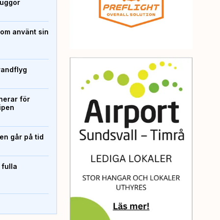
kuggor
som använt sin
randflyg
erar för
ipen
n går på tid
 fulla