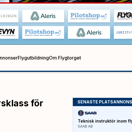
annonser
Flygutbildning
Om Flygtorget
rsklass för
SENASTE PLATSANNON
Teknisk instruktör inom fl
SAAB AB