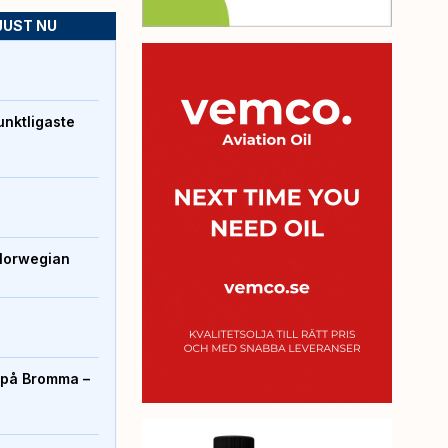
JUST NU
unktligaste
Norwegian
r på Bromma –