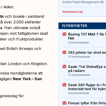
Grafair Flight Management AB
 i leden.
Annonsera här
bi
och lovade i samband
på över 2.000 elefanter
FLYGNYHETER
nya. Han utlovade också
kampen mot fattigdomen skall
Boeing 737 MAX 7 får 
FAA
nsaker och fruktprodukter.
2 kommentarer
med British Airways och
262 piloter tar strid m
12 kommentarer
llan London och Kingston.
Saab: Två GlobalEye s
på radarn
anska myndigheterna att
12 kommentarer
tagligen
New York – San
Saab 340 flyger in i f
historiskt test för hyb
9 kommentarer
ågprisbolag för
Finnair lyfter från förl