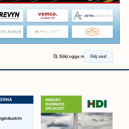
Sök
Logga in
Följ oss!
SERNA
ygindustrin