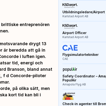
Utbildningsledare/Airport 
Karlstad Airport AB
 brittiske entreprenören
rnen.
Airport Officer
Karlstad Airport AB
sa motsvarande drygt 13
er är beredda att gå in
Flygsimulatortekniker
Concorde i luften igen.
CAE
tsar tid, energi och
hard Branson, bland annat
k, f d Concorde-piloter
Safety Coordinator – Amap
PopulAir
mmar.
Amapola Flyg AB
orde, på olika sätt, men
a kort tid kan bli i
Check-in agenter till Bro