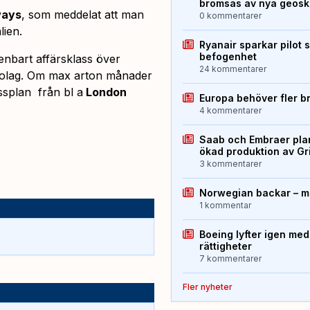
bromsas av nya geos
ways
, som meddelat att man
0 kommentarer
lien.
Ryanair sparkar pilot 
befogenhet
 enbart affärsklass över
24 kommentarer
a bolag. Om max arton månader
ssplan från bl a
London
Europa behöver fler b
4 kommentarer
Saab och Embraer plan
ökad produktion av Gr
3 kommentarer
Norwegian backar – me
1 kommentar
Boeing lyfter igen med
rättigheter
7 kommentarer
Fler nyheter