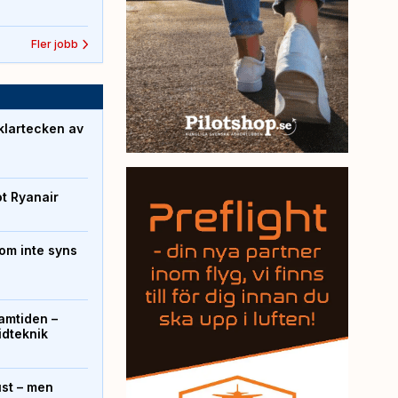
Fler jobb
klartecken av
ot Ryanair
om inte syns
ramtiden –
ridteknik
ust – men