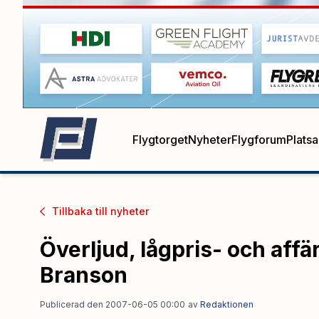
Flygtorget
Nyheter
Flygforum
Plats
Tillbaka till
nyheter
Överljud, lågpris- och affä
Branson
Publicerad den 2007-06-05 00:00
av
Redaktionen