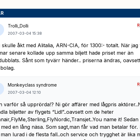
AR
R
Trolli_Dolli
2007-03-04 15:38
 skulle åkt med Alitalia, ARN-CIA, för 1300:- totalt. När jag 
mar senare kollade upp samma biljett hade priset mer än
dubblats. Sånt som tyvärr händer.. priserna ändras, oavset
gbolag.
R
Monkeyclass syndrome
2007-03-04 12:10
 varför så upprörda!? Ni gör affärer med lågpris aktörer..Ni
dla biljetter av flygets “Lidl”..oavsett om de heter
nair,FlyMe,Sterling,FlyNordic,Transjet..You name it! Sedan 
 med en lång näsa. Som sagt,man får vad man betalar för. S
r man lurad i de flesta fall..och service och trygghet är lika 