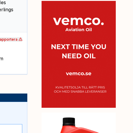
Mes
rlings
apportera
om