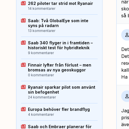
när
262 piloter tar strid mot Ryanair
sko
14 kommentarer
så b
Saab: Två GlobalEye som inte
syns på radarn
13 kommentarer
Saab 340 flyger in i framtiden –
historiskt test för hybridteknik
Det
9 kommentarer
Det
res
Finnair lyfter från förlust – men
kal
bromsas av nya geoskuggor
0 kommentarer
Ha 
Ryanair sparkar pilot som använt
sin befogenhet
24 kommentarer
Europa behöver fler brandflyg
Jag
4 kommentarer
pri
äve
Saab och Embraer planerar för