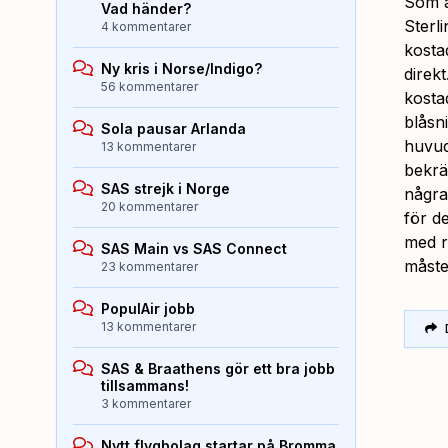
Som a
Vad händer?
Sterl
4 kommentarer
kosta
Ny kris i Norse/Indigo?
direk
56 kommentarer
kosta
blåsn
Sola pausar Arlanda
huvud
13 kommentarer
bekrä
SAS strejk i Norge
några
20 kommentarer
för de
med r
SAS Main vs SAS Connect
måste 
23 kommentarer
PopulAir jobb
13 kommentarer
SAS & Braathens gör ett bra jobb
tillsammans!
3 kommentarer
Nytt flygbolag startar på Bromma