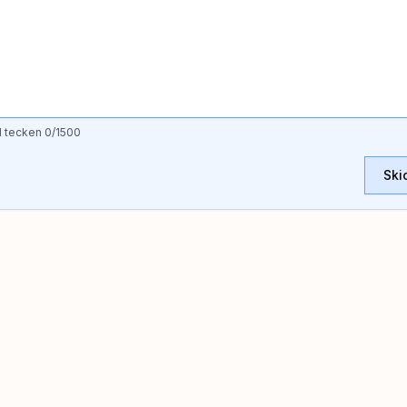
l tecken
0
/1500
Ski