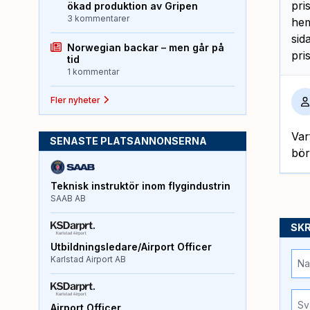
pri
ökad produktion av Gripen
3 kommentarer
hem
sid
Norwegian backar – men går på
pri
tid
1 kommentar
Fler nyheter
Var
SENASTE PLATSANNONSERNA
bör
Teknisk instruktör inom flygindustrin
SAAB AB
SKR
Utbildningsledare/Airport Officer
Karlstad Airport AB
Airport Officer