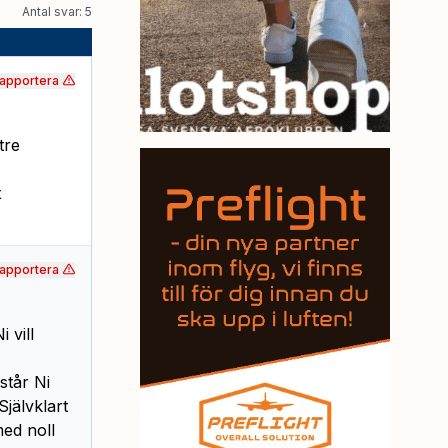
Antal svar: 5
apportera
tre
t
apportera
 vill
står Ni
jälvklart
med noll