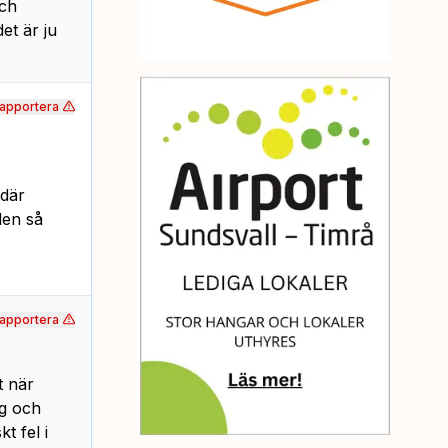
och
et är ju
apportera
 där
den så
apportera
t när
ag och
t fel i