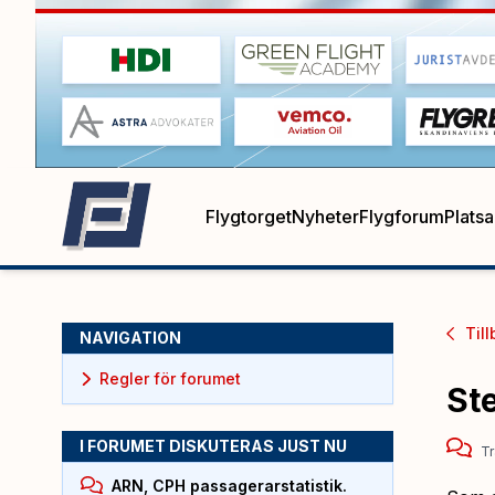
Flygtorget
Nyheter
Flygforum
Plats
Till
NAVIGATION
Regler för forumet
Ste
I FORUMET DISKUTERAS JUST NU
Tr
ARN, CPH passagerarstatistik.