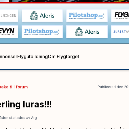
annonser
Flygutbildning
Om Flygtorget
baka till
forum
Publicerad
den
20
rling luras!!!
åden startades
av
Arg