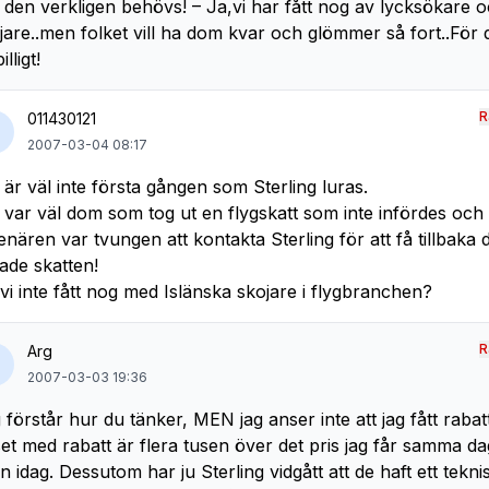
 den verkligen behövs! – Ja,vi har fått nog av lycksökare 
jare..men folket vill ha dom kvar och glömmer så fort..För d
illigt!
R
011430121
2007-03-04 08:17
 är väl inte första gången som Sterling luras.
 var väl dom som tog ut en flygskatt som inte infördes och
enären var tvungen att kontakta Sterling för att få tillbaka 
lade skatten!
vi inte fått nog med Islänska skojare i flygbranchen?
R
Arg
2007-03-03 19:36
 förstår hur du tänker, MEN jag anser inte att jag fått rabat
set med rabatt är flera tusen över det pris jag får samma d
n idag. Dessutom har ju Sterling vidgått att de haft ett teknisk