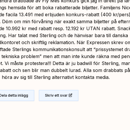
ndra drabbade av Fly Mes konkurs gick jag in direkt på län
ings hemsida för att boka rabatterade biljetter. Familjens Ni
de facila 13.491 med erbjuden konkurs-rabatt (400 kr/pers
t. Döm om min förvåning när exakt samma biljetter på efte
de 10.992 kr med rabatt resp. 12.192 kr UTAN rabatt. Sna
ing. Har talat med Sterling och de hänvisar bara till danska
kontoret och skriftlig reklamation. När Expressen skrev o
ftade Sterlings kommunikationskonsult att “prissystemet d
 tekniska problem” men att man inte kunde räkna med peng
t. Vi måste protestera!!! Detta är ju badwill för Sterling, ma
abatt och sen blir man dubbelt lurad. Alla som drabbats p
höra av sig till Sterling alternativt kontakta media.
Dela detta inlägg
Skriv ett svar