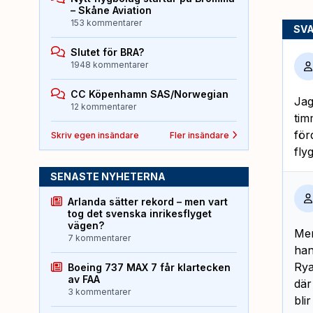
– Skåne Aviation
153 kommentarer
SV
Slutet för BRA?
1948 kommentarer
CC Köpenhamn SAS/Norwegian
Jag
12 kommentarer
tim
för
Skriv egen insändare
Fler insändare
fly
SENASTE NYHETERNA
Arlanda sätter rekord – men vart
tog det svenska inrikesflyget
vägen?
Men
7 kommentarer
han
Rya
Boeing 737 MAX 7 får klartecken
av FAA
där
3 kommentarer
bli