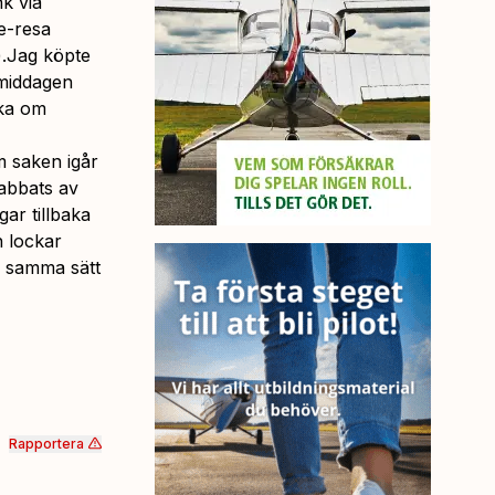
k via
ce-resa
).Jag köpte
rmiddagen
cka om
m saken igår
rabbats av
ar tillbaka
n lockar
å samma sätt
Rapportera